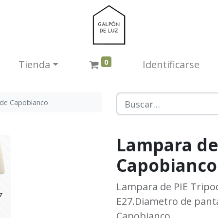
0
Tienda​
Identificarse
ode Capobianco
Lampara de
Capobianco
Lampara de PIE Tripod
E27.Diametro de panta
Capobianco