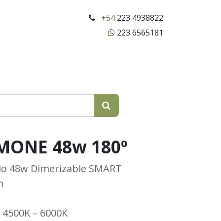
+54
223 4938822
223 6565181
IMONE 48w 180º
do 48w Dimerizable SMART
m
 4500K – 6000K