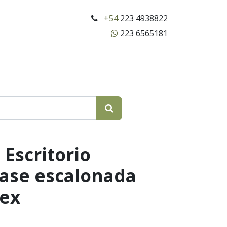
+54
223 4938822
223 6565181
Escritorio
Base escalonada
pex