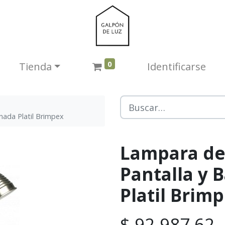
0
Tienda​
Identificarse
nada Platil Brimpex
Lampara de 
Pantalla y 
Platil Brim
$
92.987,62