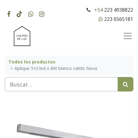
+54
223 4938822
223 6565181
Todos los productos
Aplique 510 led x 6W blanco calido Nova