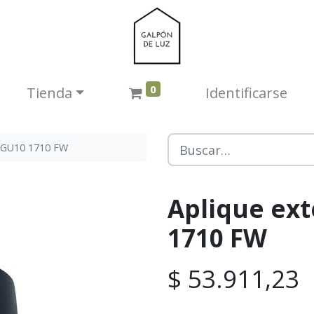
0
Tienda​
Identificarse
o GU10 1710 FW
Aplique ext
1710 FW
$
53.911,23