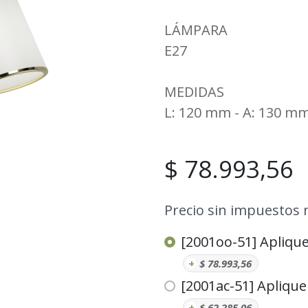
LÁMPARA
E27
MEDIDAS
L: 120 mm - A: 130 m
$
78.993,56
Precio sin impuestos 
[2001oo-51] Aplique
+
$
78.993,56
[2001ac-51] Aplique
+
$
62.285,06