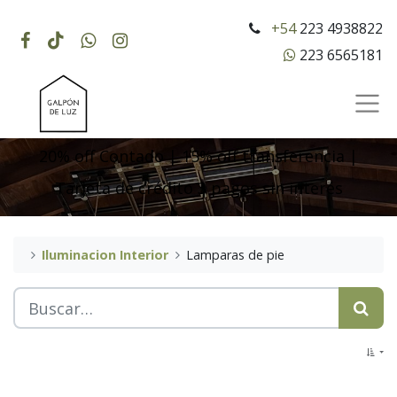
+54
223 4938822
223 6565181
20% off Contado | 15% off transferencia |
Tarjeta de crédito 3 pagos sin interés
Iluminacion Interior
Lamparas de pie