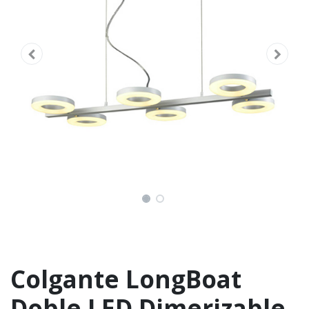
Colgante LongBoat
Doble LED Dimerizable