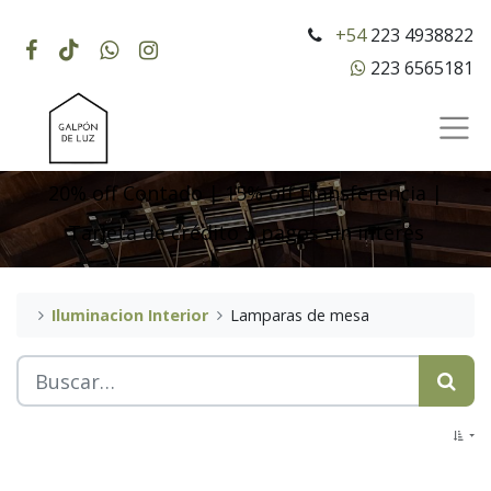
+54
223 4938822
223 6565181
20% off Contado | 15% off transferencia |
Tarjeta de crédito 3 pagos sin interés
Iluminacion Interior
Lamparas de mesa